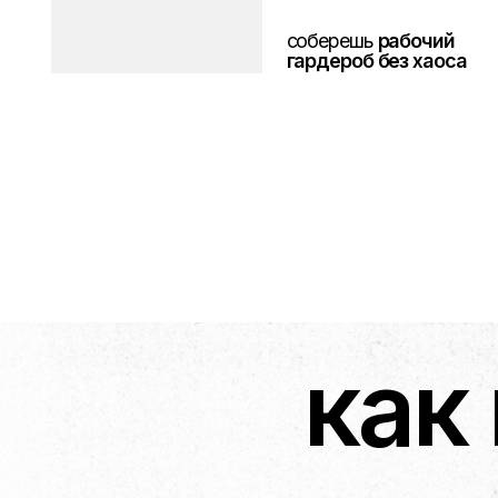
как 
/4 секрета
авторской методики Виолы: раскроют
твой личный стиль и дадут ощущение
«я в своей тарелке»
/всего 5 домашек
нужно выполнить за 2 месяца, чтобы