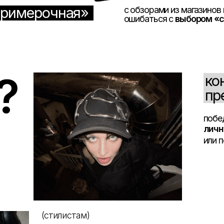
или полный
возвра
(стилистам)
живой вебинар
«
Кайфовый стилист
:
как использовать систему Бутика»