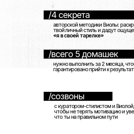
гарантировано прийти к результату
/созвоны
с куратором-стилистом и Виолой,
чтобы не терять мотивацию и увереннос
что ты на правильном пути
/канал «при
что еще?