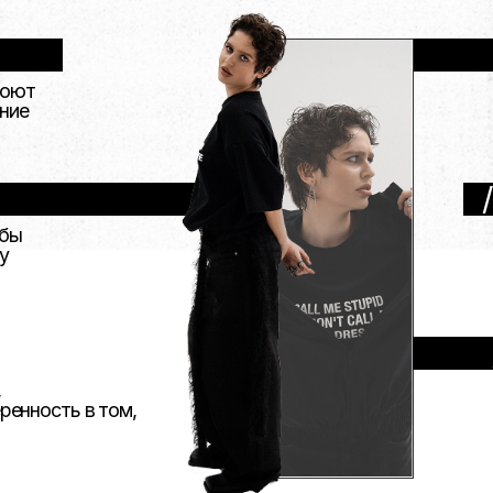
где находя
с
поддерж
/серти
об окончании
ть в том,
мерочная»
с обзорами из магазинов и ссылками н
ошибаться с
выбором «своих» вещей
конкурс н
преображе
победитель може
личную услугу
В