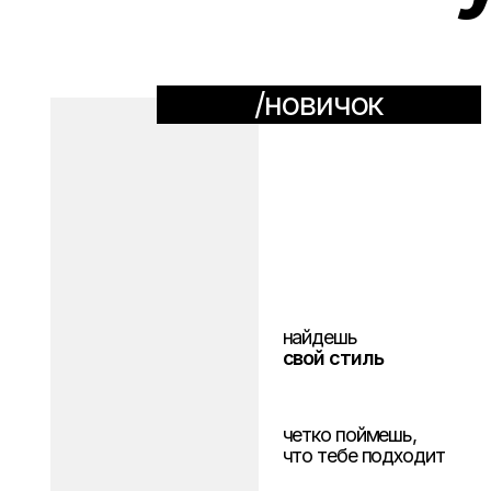
найдешь
свой стиль
четко поймешь,
что тебе подходит
соберешь
рабочий
гардероб без хаоса