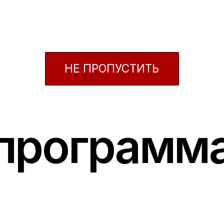
к октябрьскому потоку
все
материалы курса будут обновлены
,
а программа – усовершенствована