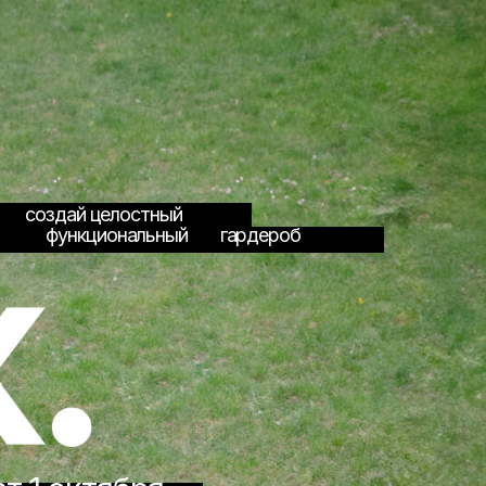
лостный
нальный
гардероб
ября