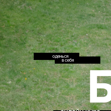
оденься
в себя
онлайн курс