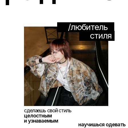
стиля
сделаешь свой стиль
целостным
и узнаваемым
научишься одевать
не только себя,
перестанешь
но и других
сомневаться
и
метаться между
разным