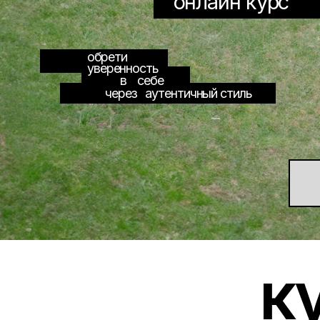
обрети
уверенность
в себе
через аутентичный стиль
КАК
кур
/новичок