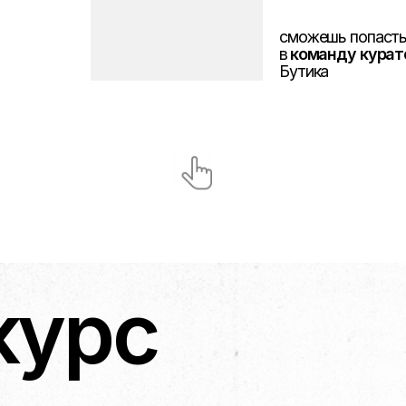
рс
ткие уроки
понятным языком и полезные
помощники
сех тарифов,