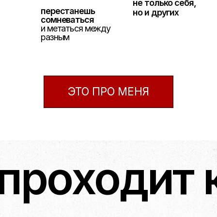
ЭТО ПРО МЕНЯ
проходит ку
/коро
изложенные 
материалы-
/чаты
чаты
для в