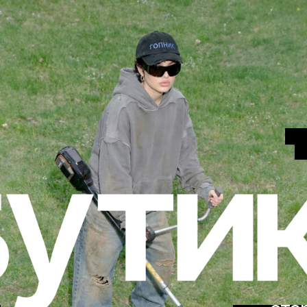
создай це
функцио
старт 1 окт