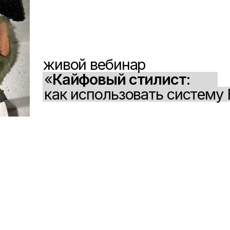
конку
собир
можно
диза
в сво
НЕ ПРОПУСТИТЬ
рограмма