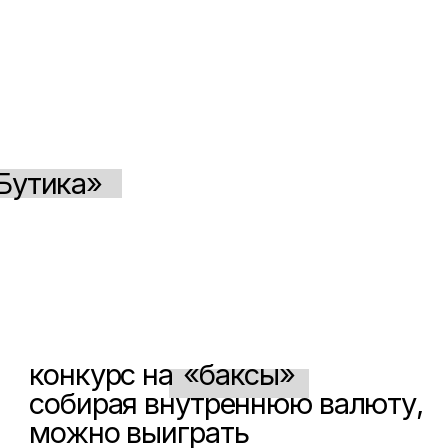
рс на
«баксы»
ая внутреннюю валюту,
 выиграть
йнерский подарок
й гардероб от Виолы