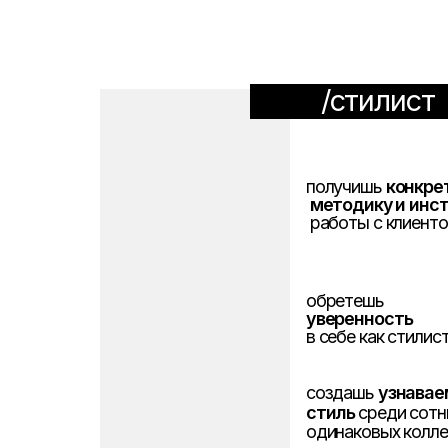
получишь
конкретную
методику
и инструменты
работы с клиентом
обретешь
уверенность
в себе как стилисте
создашь
узнаваемый
стиль
среди сотни
одинаковых коллег
сможешь попасть
в
команду кураторов
Бутика