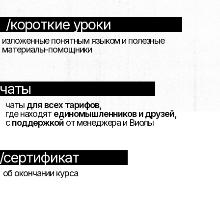
т
единомышленников и друзей,
кой
от менеджера и
Виолы
фикат
 курса
а вещи
по всему миру,
чтобы не
а лучшее
ние
т выбрать
любую
иолы